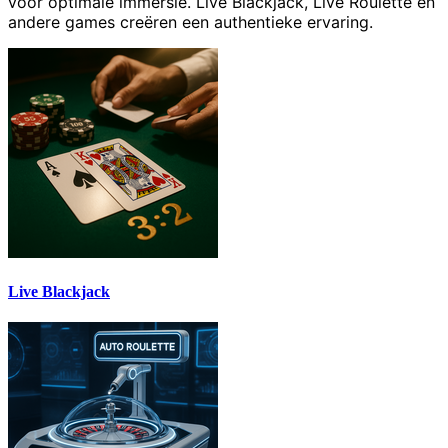
voor optimale immersie. Live Blackjack, Live Roulette en
andere games creëren een authentieke ervaring.
Live Blackjack