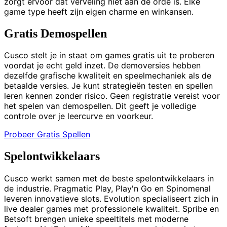
zorgt ervoor dat verveling niet aan de orde is. Elke
game type heeft zijn eigen charme en winkansen.
Gratis Demospellen
Cusco stelt je in staat om games gratis uit te proberen
voordat je echt geld inzet. De demoversies hebben
dezelfde grafische kwaliteit en speelmechaniek als de
betaalde versies. Je kunt strategieën testen en spellen
leren kennen zonder risico. Geen registratie vereist voor
het spelen van demospellen. Dit geeft je volledige
controle over je leercurve en voorkeur.
Probeer Gratis Spellen
Spelontwikkelaars
Cusco werkt samen met de beste spelontwikkelaars in
de industrie. Pragmatic Play, Play'n Go en Spinomenal
leveren innovatieve slots. Evolution specialiseert zich in
live dealer games met professionele kwaliteit. Spribe en
Betsoft brengen unieke speeltitels met moderne