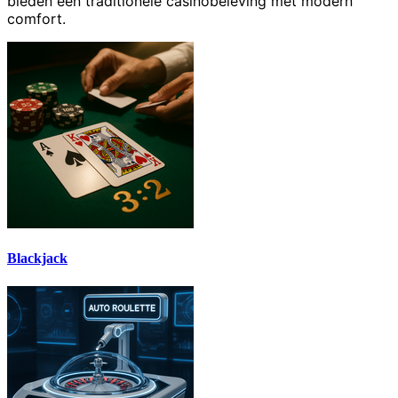
bieden een traditionele casinobeleving met modern
comfort.
Blackjack