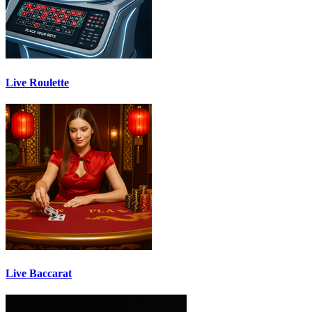
Live Roulette
Live Baccarat